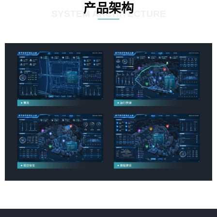
产品架构
SYSTEM ARCHITECTURE