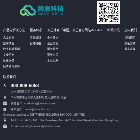
产品与解决方案
服务体系
米兰体育「中国」米兰官方网站-MILAN,
新闻资讯
加入我们
人工智能
服务级别
企业简介
招聘岗位
数字孪生
服务网络
企业文化
联系方式
数字化转型解
服务网络
留言表单
安全服务
荣誉资质
运维服务
企业风采
技术咨询服务
联系我们
400-808-5058
周一到周五9:30-18:00 (北京时间）
广州市黄埔区科学大道18号芯大厦B2栋1-2层
商务合作: marketing@sinontt.com
媒体合作: media@sinontt.com
Overseas business: NETTHINK HOLDINGS(HK)CO.,LIMITED
Add: Unit 04-05, 16F, The Broadway No.54-62 Lockhart Road,
Wanchai, HongKong
Email: sinontt_business@sinontt.com